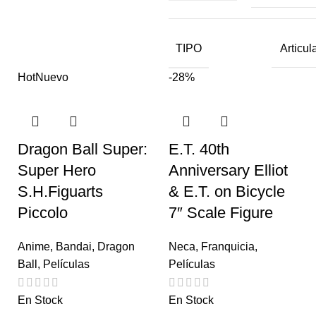
TIPO
Articul
Hot
Nuevo
-28%
Dragon Ball Super:
E.T. 40th
Super Hero
Anniversary Elliot
S.H.Figuarts
& E.T. on Bicycle
Piccolo
7″ Scale Figure
Anime
,
Bandai
,
Dragon
Neca
,
Franquicia
,
Ball
,
Películas
Películas
En Stock
En Stock