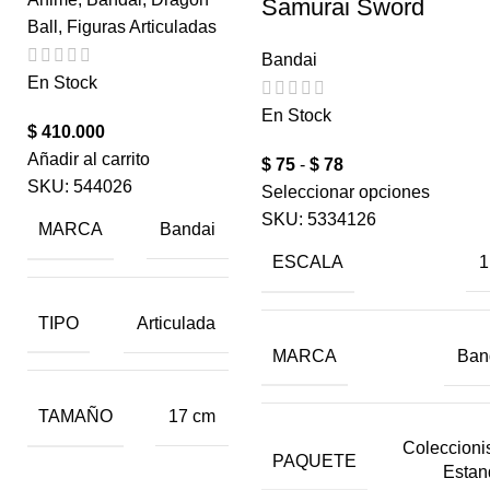
Samurai Sword
Ball
,
Figuras Articuladas
Bandai
En Stock
En Stock
$
410.000
Añadir al carrito
$
75
-
$
78
SKU:
544026
Seleccionar opciones
SKU:
5334126
MARCA
Bandai
ESCALA
1
TIPO
Articulada
MARCA
Ban
TAMAÑO
17 cm
Coleccionis
PAQUETE
Estan