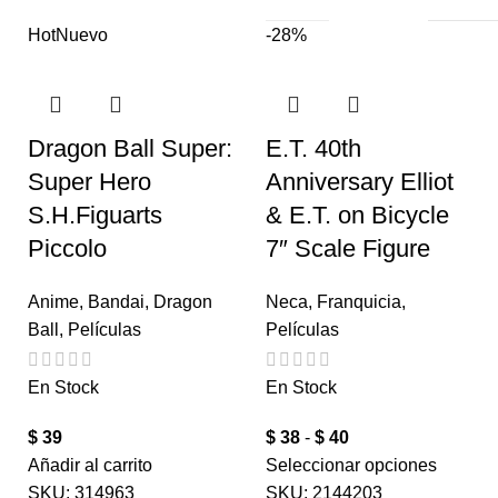
Hot
Nuevo
-28%
Dragon Ball Super:
E.T. 40th
Super Hero
Anniversary Elliot
S.H.Figuarts
& E.T. on Bicycle
Piccolo
7″ Scale Figure
Anime
,
Bandai
,
Dragon
Neca
,
Franquicia
,
Ball
,
Películas
Películas
En Stock
En Stock
$
39
$
38
-
$
40
Añadir al carrito
Seleccionar opciones
SKU:
314963
SKU:
2144203