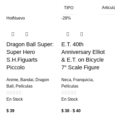
TIPO
Articul
Hot
Nuevo
-28%
Dragon Ball Super:
E.T. 40th
Super Hero
Anniversary Elliot
S.H.Figuarts
& E.T. on Bicycle
Piccolo
7″ Scale Figure
Anime
,
Bandai
,
Dragon
Neca
,
Franquicia
,
Ball
,
Películas
Películas
En Stock
En Stock
$
39
$
38
-
$
40