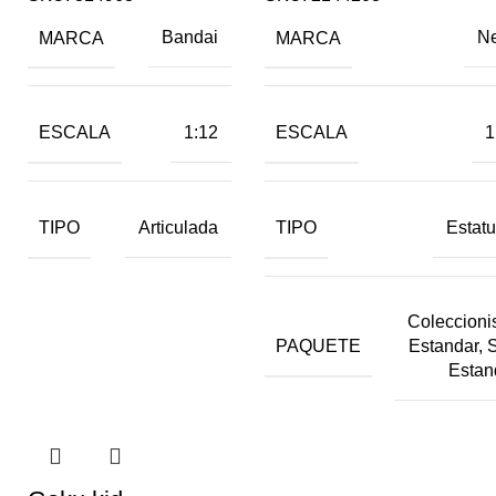
MARCA
MARCA
Bandai
N
ESCALA
ESCALA
1:12
1
TIPO
TIPO
Articulada
Estatu
Coleccionis
PAQUETE
Estandar, 
Estan