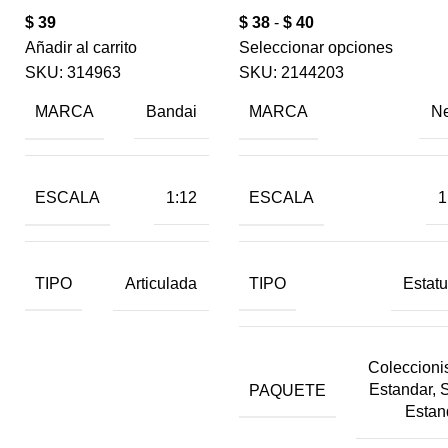
$
39
$
38
-
$
40
Añadir al carrito
Seleccionar opciones
SKU:
314963
SKU:
2144203
MARCA
MARCA
Bandai
N
ESCALA
ESCALA
1:12
1
TIPO
TIPO
Articulada
Estatu
Coleccionis
PAQUETE
Estandar, 
Estan