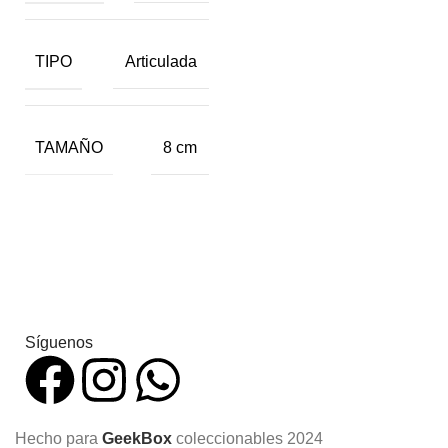
TIPO
Articulada
TAMAÑO
8 cm
Síguenos
Hecho para
GeekBox
coleccionables
2024