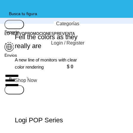
Categorías
Buscar
Soporte
LO NUEVO
PROMOCIONES
PREVENTA
Fell the colors as they
+57 312 5371455
Login / Register
really are
Envios
A new line of monitors with clear
Nacionales
$
0
color rendering
Shop Now
Buscar
Login / Register
Logi POP Series